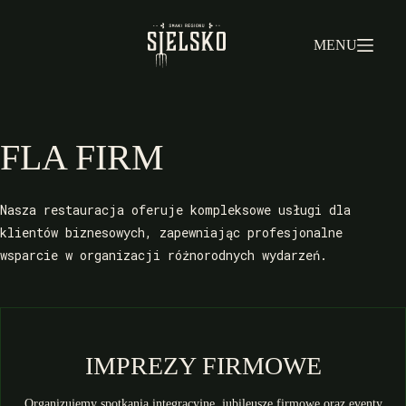
Przejdź
do
treści
MENU
FLA FIRM
Nasza restauracja oferuje kompleksowe usługi dla
klientów biznesowych, zapewniając profesjonalne
wsparcie w organizacji różnorodnych wydarzeń.
IMPREZY FIRMOWE
Organizujemy spotkania integracyjne, jubileusze firmowe oraz eventy